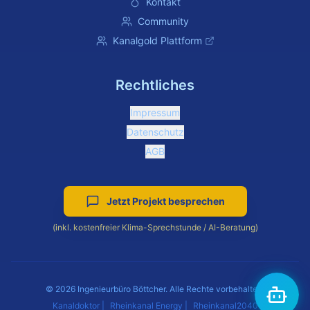
Kontakt
Community
Kanalgold Plattform
Rechtliches
Impressum
Datenschutz
AGB
Jetzt Projekt besprechen
(inkl. kostenfreier Klima-Sprechstunde / AI-Beratung)
©
2026
Ingenieurbüro Böttcher. Alle Rechte vorbehalten.
Kanaldoktor
|
Rheinkanal Energy
|
Rheinkanal2040